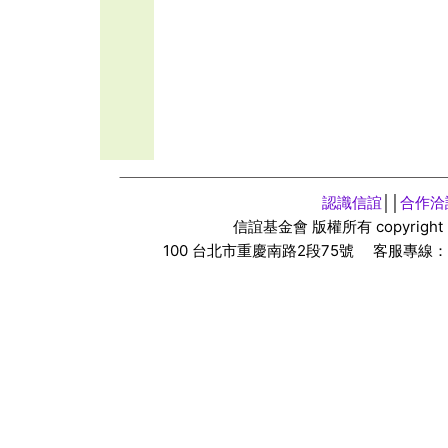
認識信誼
││
合作洽
信誼基金會 版權所有
copyright
100
台北市重慶南路
2
段
75
號 客服專線：