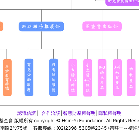
認識信誼
││
合作洽談
│
智慧財產權聲明
│
隱私權聲明
基金會 版權所有
copyright ©
Hsin-Yi Foundation. All Rights Res
慶南路
2
段
75
號 客服專線：
(02)2396-5305
轉
2345 (禮拜一～禮拜五 