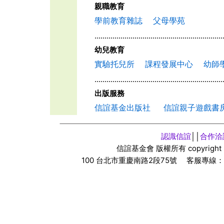
親職教育
學前教育雜誌
父母學苑
................................................................
幼兒教育
實驗托兒所
課程發展中心
幼師
................................................................
出版服務
信誼基金出版社
信誼親子遊戲書
認識信誼
││
合作洽
信誼基金會 版權所有
copyright
100
台北市重慶南路
2
段
75
號 客服專線：