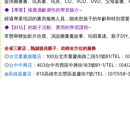
提供圖畫書、玩具書、玩具、CD、VCD、DVD、父母叢
◆【專業】推薦適齡適性的學習媒介~
經過專業培訓的書房服務人員，能依您孩子的年齡和特別需要
◆【好玩】的親子活動、實用的學習課程~
常態舉辦如影片欣賞、演說圖畫書故事、玩唱童謠、親子DI
全省三家店，熱誠提供親子、幼師全方位的服務
◎
台北重慶旗艦店
：100台北市重慶南路二段51號B1/TEL：(02)2
◎
台中中興店
：403台中市西區中興街183號B1-1/TEL：(04)2
◎
高雄嘉慶店：
813高雄市左營區嘉慶街7號/TEL：(07)558-3