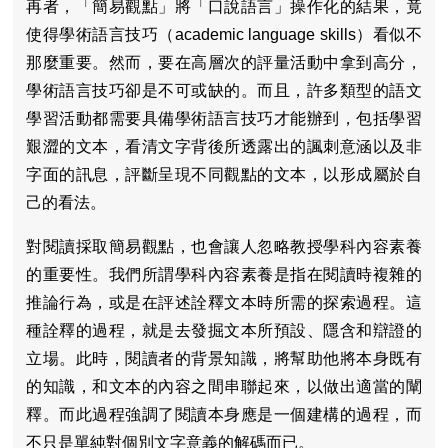
再者，「簡易觀點」將「口說語言」操作化的結果，竟
使得學術語言技巧（academic language skills）看似不
那麼重要。然而，要在高層次的評量活動中拿到高分，
學術語言技巧卻是不可或缺的。而且，許多類型的語文
學習活動都需要具備學術語言技巧才能辦到，包括學習
艱澀的文本，看清文字背後所透露出的諷刺意涵以及非
字面的訊息，評斷呈現不同觀點的文本，以形成屬於自
己的看法。
對閱讀採取簡易觀點，也會讓人忽略教授學科內容素養
的重要性。我們所謂學科內容素養是指在閱讀時複雜的
推論行為，或是在評述詮釋文本時所需的探索過程。這
種詮釋的過程，就是去發掘文本所預設、隱含和辯證的
立場。此時，閱讀者的背景知識，將幫助他將本身既有
的知識，和文本的內容之間串聯起來，以做出適當的闡
釋。而此過程強調了閱讀本身應是一個建構的過程，而
不只是單純對個別文字意義的解碼而已。