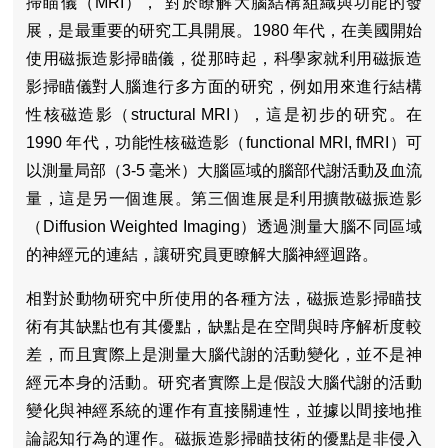
掃瞄儀（MRI）， 對於瞭解大腦結構組織與功能的發
展，是最重要的研究工具開展。1980 年代，在美國開始
使用磁振造影掃瞄儀，從那時起，科學家就利用磁振造
影掃瞄儀對人腦進行多方面的研究，例如用來進行結構
性核磁造影（structural MRI），這是初步的研究。在
1990 年代，功能性核磁造影（functional MRI, fMRI）可
以測量局部（3-5 毫米）大腦區域的腦部代謝活動及血流
量，這是另一個進展。第三個進展是利用擴散磁振造影
（Diffusion Weighted Imaging）透過測量大腦不同區域
的神經元的連結，讓研究員更瞭解大腦神經迴路。
相對於動物研究中所使用的各種方法，磁振造影掃瞄技
術有其缺點也有其優點，缺點是在空間與時序解析度較
差，而且實際上是測量大腦代謝的活動變化，並不是神
經元本身的活動。研究者實際上是假設大腦代謝的活動
變化與神經系統的運作有直接關連性，並據以間接地推
論認知行為的運作。磁振造影掃瞄技術的優點是非侵入