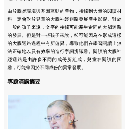
由於腦是環境與基因互動的產物，接觸到大量的閱讀材
料一定會對於兒童的大腦神經迴路發展產生影響。對於
一般的孩子來說，文字的接觸可能產生雷同的大腦迴路
的發展。但是對一些孩子來說，卻可能因為在形成這樣
的大腦迴路過程中有所偏異，導致他們在學習閱讀上無
法正確地以及有效率的進行字詞辨識難。閱讀的大腦神
經迴路是由許多不同的成份所組成，兒童在閱讀的困
難，可能肇因於不同成份的異常發展。
專題演講摘要