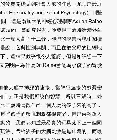
緒的發展開始受到社會大眾的注意，尤其是最近
nality and Social Psychology）刊登
這是南加大的神經心理學家Adrian Raine
力表現的一篇研究報告，他發現三歲時活潑外向
數比一般人高了十二分，他們的學業表現和閱讀
就是說，它與性別無關，而且在把父母的社經地
之下，這結果似乎很令人驚訝，但是如細想一下
明白為什麼Dr. Raine會認為小孩子的冒險
加他大腦中神經的連接，當神經連接的越緊密
知十」正是我們所說的智慧，所以三歲時，外
就比三歲時喜歡自己一個人玩的孩子來的高了，
。這些孩子的環境刺激都很豐富，但是喜歡跟人
變動的。我們都知道最昂貴的玩具比不上一個同
的玩法，帶給孩子的大腦刺激是無止境的，而最