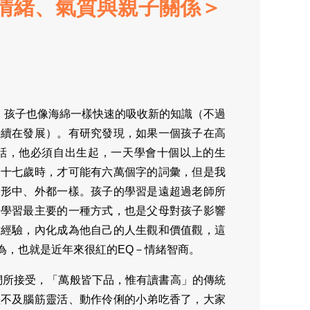
～情緒、氣質與親子關係＞
展，孩子也像海綿一樣快速的吸收新的知識（不過
持續在發展）。有研究發現，如果一個孩子在高
話，他必須自出生起，一天學會十個以上的生
到十七歲時，才可能有六萬個字的詞彙，但是我
情形中、外都一樣。孩子的學習是遠超過老師所
子學習最主要的一種方式，也是父母對孩子影響
世經驗，內化成為他自己的人生觀和價值觀，這
為，也就是近年來很紅的EQ－情緒智商。
們所接受，「萬般皆下品，惟有讀書高」的傳統
經不及腦筋靈活、動作伶俐的小弟吃香了，大家