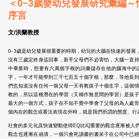
＜0~3歲嬰幼兒發展研究彙編
序言
文/洪蘭教授
0- 3歲是幼兒發展很重要的時期，幼兒的大腦在快速的發
沒有三歲定終身這回事，新手父母們不必害怕，大腦一直
中畢業時，想要有六萬個字根的詞彙儲存在他的腦海中的
字，一年才可能學到三千七百五十個字根，那麼，等他長
們也知道沒有任何一個父母一天有教孩子十個生字，這個
教的，所以這種潛在的學習（又稱作無意間的學習）是孩
最大的一個方式，孩子在不知不覺中學會了父母的為人處
個內在的觀念或看法表現在外時，就是我們所謂的態度、行
社會的多元化及快速變動使得EQ比IQ重要的觀念逐漸被人
觀念也逐漸在崩潰，一個只會死讀書的書呆子在公司中已