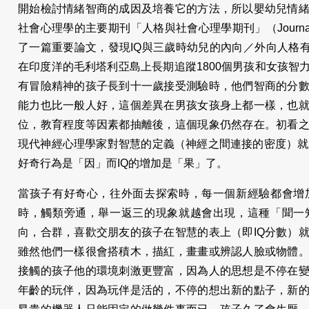
開始檢討情緒智商的成因及培養它的方法，所以嬰幼兒情
社會心理學的主要期刊「人格與社會心理學期刊」（Journal of Perso
了一篇重要論文，發現IQ與三歲時幼兒的內向／外向人格有關。
在印度洋的毛利塔利亞島上長期追蹤1800個男孩和女孩智
有冒險精神的孩子長到十一歲接受測驗時，他們智商的分
能力也比一般人好，這個差異在男孩女孩身上都一樣，也
位，教育程度等因素都抽離後，這個現象仍然存在。初看
現代神經心理學家對智慧的定義（神經之間連接的密度）就立刻
好奇行為是「因」而IQ的增加是「果」了。
當孩子有好奇心，往外面去探索時，每一個新經驗都會增
時，觸類旁通，舉一返三的現象就越會出現，這種「聞一
向，合群，喜歡交朋友的孩子在智慧的表上（即IQ分數）
雖然他們一樣很會搭積木，描紅，畫畫或辨認人臉或物體
接觸的孩子他的環境刺激更豐富，因為人的思想是不停在
年齡的玩伴，因為玩伴是活的，不停的想出新的點子，新