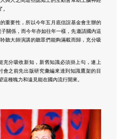
。人與人之間這些認知上的互動會幫助上腦神經
了。
慧的重要性，所以今年五月底信誼基金會主辦的
親子關係，而今年亦如往年一樣，先邀請國內這
來聆聽大師演講的聽眾們能夠滿載而歸，充分吸
能充分吸收新知，新舊知識必須掛上勾，連上
討會之前先出版研究彙編來達到知識鷹架的目
望這種魄力和遠見能在國內流行開來。