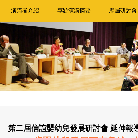
演講者介紹
專題演講摘要
歷屆研討會
第二屆信誼嬰幼兒發展研討會 延伸報